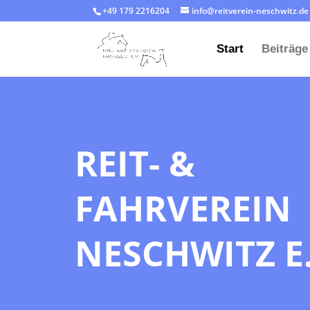
+49 179 2216204‬
info@reitverein-neschwitz.de
Start
Beiträge
REIT- &
FAHRVEREIN
NESCHWITZ E.