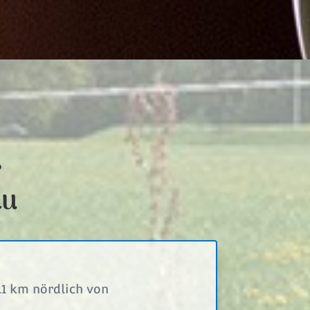
r
au
11 km nördlich von