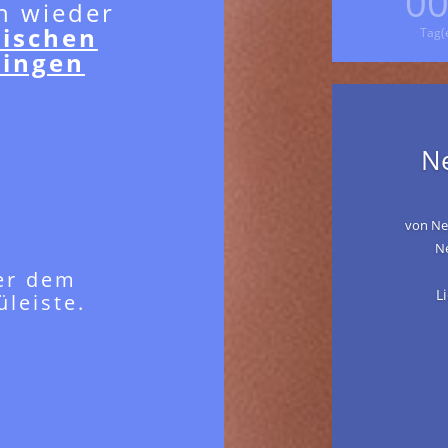
0
h wieder
sischen
Tag(
ringen
N
von
Ne
N
ter dem
L
üleiste.