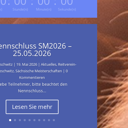
00
:
00
:
00
:
00
e)
Stunde(n)
Minute(n)
Sekunde(n)
ennschluss SM2026 –
25.05.2026
schwitz
|
19. Mai 2026
|
Aktuelles
,
Reitverein-
eschwitz
,
Sächsische Meisterschaften
| 0
Kommentieren
iebe Teilnehmer, bitte beachtet den
Nennschluss...
Lesen Sie mehr