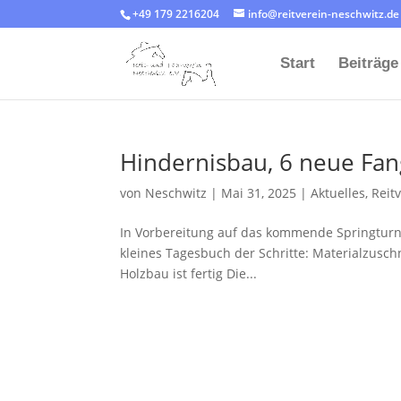
+49 179 2216204‬
info@reitverein-neschwitz.de
Start
Beiträge
Hindernisbau, 6 neue Fan
von
Neschwitz
|
Mai 31, 2025
|
Aktuelles
,
Reit
In Vorbereitung auf das kommende Springturni
kleines Tagesbuch der Schritte: Materialzus
Holzbau ist fertig Die...